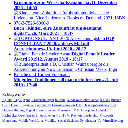
Ernennung zum Wirtschaftssenator h.c.
11. Dezember
2025 - 14:55
Buch „Kinder, eure Zukunft ist (un)bestimmt
digital“...
26. März 2021 - 10:47
TOP
CONSULTANT 2020… dieses Mal mit
Auszeichnungs...
19. Juni 2020 - 20:12
Digital Female Leader
Award 2019
12. August 2019 - 10:17
Mit guten Traditionen soll man nicht brechen…
1. Juli
2019 - 17:46
Schlagworte
Agilität
Apple
Apps
Auszeichnungen
bluecue
Bundeswirtschaftssenat
BYOD
Bücher
Citrix
Cloud
Cognitive
Community
Consumerization
CTP
Desktop-Virtualisierung
Digitale Bildung
Digital Transformation
Dynamik
EMM
Enterprise Architektur
Fachartikel
Geek Speak
IT-Architektur 4.0
ITSM
Keynote
Leadership
Microsoft
Mittelstand
Mobile Workforce
Mobility
Social Business
Syndication
TV
Virtualisierung