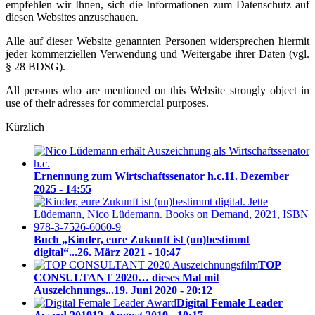
empfehlen wir Ihnen, sich die Informationen zum Datenschutz auf
diesen Websites anzuschauen.
Alle auf dieser Website genannten Personen widersprechen hiermit
jeder kommerziellen Verwendung und Weitergabe ihrer Daten (vgl.
§ 28 BDSG).
All persons who are mentioned on this Website strongly object in
use of their adresses for commercial purposes.
Kürzlich
Ernennung zum Wirtschaftssenator h.c.
11. Dezember
2025 - 14:55
Buch „Kinder, eure Zukunft ist (un)bestimmt
digital“...
26. März 2021 - 10:47
TOP
CONSULTANT 2020… dieses Mal mit
Auszeichnungs...
19. Juni 2020 - 20:12
Digital Female Leader