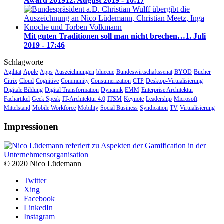
Award 2019
12. August 2019 - 10:17
Mit guten Traditionen soll man nicht brechen…
1. Juli
2019 - 17:46
Schlagworte
Agilität
Apple
Apps
Auszeichnungen
bluecue
Bundeswirtschaftssenat
BYOD
Bücher
Citrix
Cloud
Cognitive
Community
Consumerization
CTP
Desktop-Virtualisierung
Digitale Bildung
Digital Transformation
Dynamik
EMM
Enterprise Architektur
Fachartikel
Geek Speak
IT-Architektur 4.0
ITSM
Keynote
Leadership
Microsoft
Mittelstand
Mobile Workforce
Mobility
Social Business
Syndication
TV
Virtualisierung
Impressionen
© 2020 Nico Lüdemann
Twitter
Xing
Facebook
LinkedIn
Instagram