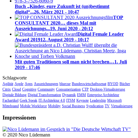
Buch „Kinder, eure Zukunft ist (un)bestimmt
digital“...
26. März 2021 - 10:47
TOP
CONSULTANT 2020… dieses Mal mit
Auszeichnungs...
19. Juni 2020 - 20:12
Digital Female Leader
Award 2019
12. August 2019 - 10:17
Mit guten Traditionen soll man nicht brechen…
1. Juli
2019 - 17:46
Schlagworte
Agilität
Apple
Apps
Auszeichnungen
bluecue
Bundeswirtschaftssenat
BYOD
Bücher
Citrix
Cloud
Cognitive
Community
Consumerization
CTP
Desktop-Virtualisierung
Digitale Bildung
Digital Transformation
Dynamik
EMM
Enterprise Architektur
Fachartikel
Geek Speak
IT-Architektur 4.0
ITSM
Keynote
Leadership
Microsoft
Mittelstand
Mobile Workforce
Mobility
Social Business
Syndication
TV
Virtualisierung
Impressionen
© 2020 Nico Lüdemann