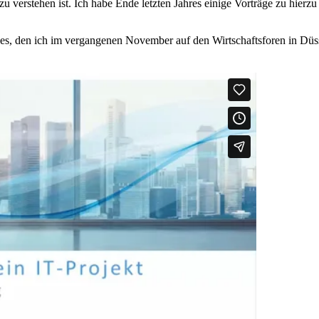
Vimeo
.