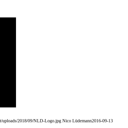
ent/uploads/2018/09/NLD-Logo.jpg
Nico Lüdemann
2016-09-13
dahinter liegenden Ideen sehr gut gefallen haben, möchte ich sie an
Weiterlesen
„in den Köpfen“ dringend gebraucht wird.