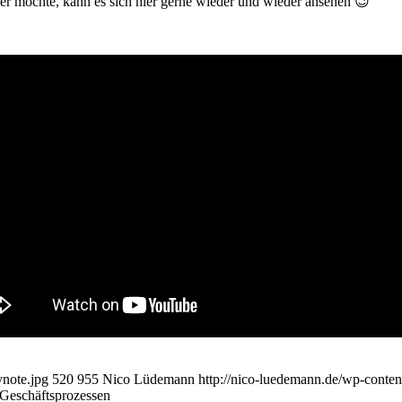
note.jpg
520
955
Nico Lüdemann
http://nico-luedemann.de/wp-cont
 Geschäftsprozessen
rderung in OWL
nders Foundation
hier in Bielefeld. Da mir die Vorstellung und die 
m dort gebotenen auch in anderen Teilen Deutschlands und vor allem 