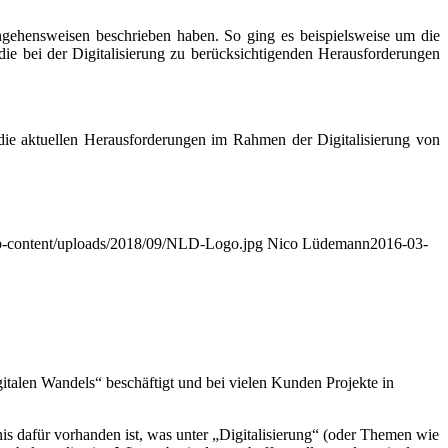
wp-content/uploads/2018/09/NLD-Logo.jpg
Nico Lüdemann
2016-03-
italen Wandels“ beschäftigt und bei vielen Kunden Projekte in
is dafür vorhanden ist, was unter „Digitalisierung“ (oder Themen wie
 gehalten, die eine Wissensbasis dazu schaffen sollen und somit als
seldorf und Wuppertal gehalten habe und der meine aktuellen Ideen