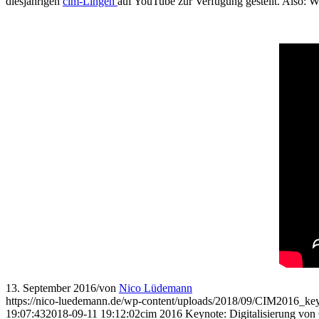
13. September 2016
/
von
Nico Lüdemann
https://nico-luedemann.de/wp-content/uploads/2018/09/CIM2016_key
19:07:43
2018-09-11 19:12:02
cim 2016 Keynote: Digitalisierung von
Blog
Founders Foundation – Gründerkulturfö
Ich war gestern Abend auf einer Kennenlernveranstaltung der
Fou
dieser Stelle kurz wiedergeben, da ich glaube, dass Vieles von de