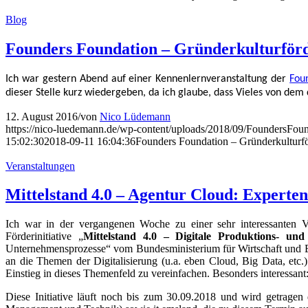
12. August 2016
/
von
Nico Lüdemann
https://nico-luedemann.de/wp-content/uploads/2018/09/FoundersFoun
15:02:30
2018-09-11 16:04:36
Founders Foundation – Gründerkultur
Veranstaltungen
Mittelstand 4.0 – Agentur Cloud: Experte
Ich war in der vergangenen Woche zu einer sehr interessanten V
Förderinitiative „
Mittelstand 4.0 – Digitale Produktions- und 
Unternehmensprozesse“ vom Bundesministerium für Wirtschaft und En
an die Themen der Digitalisierung (u.a. eben Cloud, Big Data, etc
Einstieg in dieses Themenfeld zu vereinfachen. Besonders interessan
Diese Initiative läuft noch bis zum 30.09.2018 und wird getrage
Management und Technik) sowie it.emsland, die zu diesem Termin au
Ich war Teil einer fünfköpfigen externen Expertenrunde, die im 
Notwendigkeit kleiner und mittlerer Unternehmen, ihre Prozesse mi
oder das zukünftige Zusammenspiel von Kunden und IT-Dienstleister
Alles in allem war es eine sehr interessante Runde, aus der ich v
Geschäfts- und Wertschöpfungsprozessen bei allen Unternehmen ähnlich