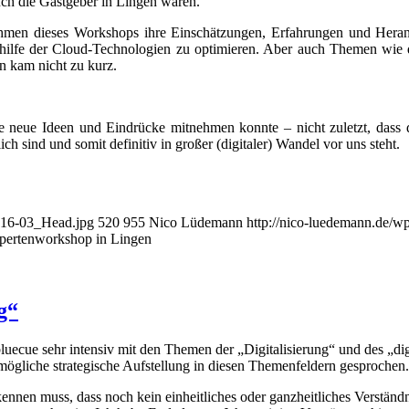
016-03_Head.jpg
520
955
Nico Lüdemann
http://nico-luedemann.de/
xpertenworkshop in Lingen
g“
uecue sehr intensiv mit den Themen der „Digitalisierung“ und des „dig
ögliche strategische Aufstellung in diesen Themenfeldern gesprochen.
ennen muss, dass noch kein einheitliches oder ganzheitliches Verständn
 zu verstehen ist. Ich habe Ende letzten Jahres einige Vorträge zu hierzu
ges, den ich im vergangenen November auf den Wirtschaftsforen in Düs