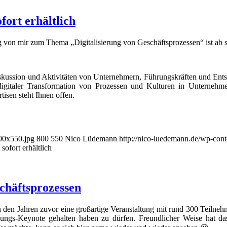
gitaler Transformation von Prozessen und Kulturen in Unternehmen
isen steht Ihnen offen.
800x550.jpg
800
550
Nico Lüdemann
http://nico-luedemann.de/wp-co
sofort erhältlich
chäftsprozessen
 den Jahren zuvor eine großartige Veranstaltung mit rund 300 Teilne
ffnungs-Keynote gehalten haben zu dürfen. Freundlicher Weise hat
er möchte, kann es sich hier gerne wieder und wieder ansehen 😉