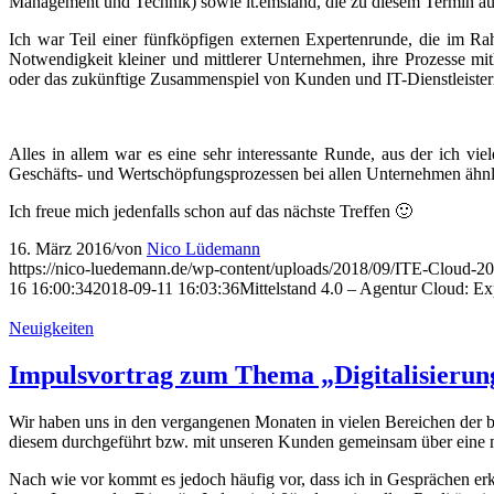
Ich freue mich jedenfalls schon auf das nächste Treffen 🙂
16. März 2016
/
von
Nico Lüdemann
https://nico-luedemann.de/wp-content/uploads/2018/09/ITE-Cloud-2
16 16:00:34
2018-09-11 16:03:36
Mittelstand 4.0 – Agentur Cloud: E
Neuigkeiten
Impulsvortrag zum Thema „Digitalisierun
Wir haben uns in den vergangenen Monaten in vielen Bereichen der bl
diesem durchgeführt bzw. mit unseren Kunden gemeinsam über eine m
Nach wie vor kommt es jedoch häufig vor, dass ich in Gesprächen erk
dem „Internet der Dinge“, „Industrie 4.0“ oder „virtuellen Realitäten)
Ausgangslage für ein mögliches Projekt dienen können.
Unten findet sich die Aufzeichnung eines 15-minütigen Impulsvortra
dazu ganz gut auf den Punkt bringt.