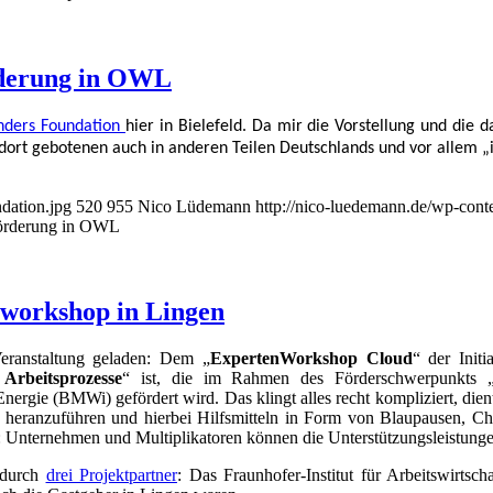
dation.jpg
520
955
Nico Lüdemann
http://nico-luedemann.de/wp-con
förderung in OWL
nworkshop in Lingen
eranstaltung geladen: Dem „
ExpertenWorkshop Cloud
“ der Initi
Arbeitsprozesse
“ ist, die im Rahmen des Förderschwerpunkts „Mi
ergie (BMWi) gefördert wird. Das klingt alles recht kompliziert, die
.) heranzuführen und hierbei Hilfsmitteln in Form von Blaupausen, Ch
t: Unternehmen und Multiplikatoren können die Unterstützungsleistung
n durch
drei Projektpartner
: Das Fraunhofer-Institut für Arbeitswirtsc
ch die Gastgeber in Lingen waren.
Rahmen dieses Workshops ihre Einschätzungen, Erfahrungen und Heran
thilfe der Cloud-Technologien zu optimieren. Aber auch Themen wie d
n kam nicht zu kurz.
iele neue Ideen und Eindrücke mitnehmen konnte – nicht zuletzt, dass
 sind und somit definitiv in großer (digitaler) Wandel vor uns steht.