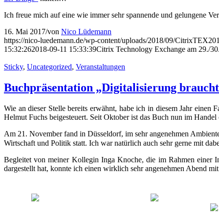
Ich freue mich auf eine wie immer sehr spannende und gelungene Ver
16. Mai 2017
/
von
Nico Lüdemann
https://nico-luedemann.de/wp-content/uploads/2018/09/CitrixTEX20
15:32:26
2018-09-11 15:33:39
Citrix Technology Exchange am 29./30
Sticky
,
Uncategorized
,
Veranstaltungen
Buchpräsentation „Digitalisierung braucht
Wie an dieser Stelle bereits erwähnt, habe ich in diesem Jahr eine
Helmut Fuchs beigesteuert. Seit Oktober ist das Buch nun im Handel er
Am 21. November fand in Düsseldorf, im sehr angenehmen Ambiente de
Wirtschaft und Politik statt. Ich war natürlich auch sehr gerne mit dab
Begleitet von meiner Kollegin Inga Knoche, die im Rahmen einer I
dargestellt hat, konnte ich einen wirklich sehr angenehmen Abend mi