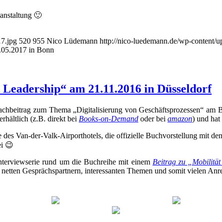
anstaltung 🙂
17.jpg
520
955
Nico Lüdemann
http://nico-luedemann.de/wp-content
.05.2017 in Bonn
 Leadership“ am 21.11.2016 in Düsseldorf
n Fachbeitrag zum Thema „Digitalisierung von Geschäftsprozessen“ am
hältlich (z.B. direkt bei
Books-on-Demand
oder bei
amazon
) und hat
s Van-der-Valk-Airporthotels, die offizielle Buchvorstellung mit den 
ei 😉
nterviewserie rund um die Buchreihe mit einem
Beitrag zu „Mobilität
t netten Gesprächspartnern, interessanten Themen und somit vielen Anr