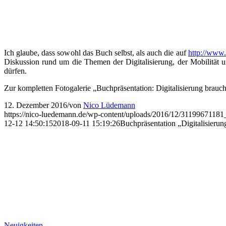
Ich glaube, dass sowohl das Buch selbst, als auch die auf
http://www.l
Diskussion rund um die Themen der Digitalisierung, der Mobilität u
dürfen.
Zur kompletten Fotogalerie „Buchpräsentation: Digitalisierung brauch
12. Dezember 2016
/
von
Nico Lüdemann
https://nico-luedemann.de/wp-content/uploads/2016/12/3119967118
12-12 14:50:15
2018-09-11 15:19:26
Buchpräsentation „Digitalisieru
Neuigkeiten
„Digitalisierung braucht Leadership“ ab so
Das Buch „Digitalisierung braucht Leadership“ mit einem Fachbeitra
Buchbeschreibung:
Das Buch bietet Ihnen einen unmittelbaren Zugang in die aktuelle D