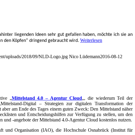
tent/uploads/2018/09/NLD-Logo.jpg
Nico Lüdemann
2016-08-12
ative „
Mittelstand 4.0 – Agentur Cloud
„, die wiederum Teil der
ttelstand-Digital – Strategien zur digitalen Transformation der
nt aber am Ende des Tages einem guten Zweck: Den Mittelstand näher
ecklisten und Entscheidungshilfen zur Verfügung zu stellen, um den
en und -angebote der Mittelstand 4.0-Agentur Cloud kostenlos nutzen.
haft und Organisation (IAO), die Hochschule Osnabrück (Institut für
gehensweisen beschrieben haben. So ging es beispielsweise um die
ie bei der Digitalisierung zu berücksichtigenden Herausforderungen
 die aktuellen Herausforderungen im Rahmen der Digitalisierung von