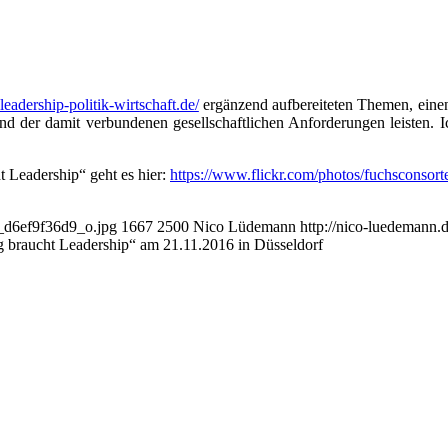
eadership-politik-wirtschaft.de/
ergänzend aufbereiteten Themen, einen
nd der damit verbundenen gesellschaftlichen Anforderungen leisten. Ic
t Leadership“ geht es hier:
https://www.flickr.com/photos/fuchsconsor
1_d6ef9f36d9_o.jpg
1667
2500
Nico Lüdemann
http://nico-luedemann
ng braucht Leadership“ am 21.11.2016 in Düsseldorf
fort erhältlich
g von mir zum Thema „Digitalisierung von Geschäftsprozessen“ ist ab s
iskussion und Aktivitäten von Unternehmern, Führungskräften und Ent