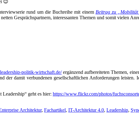
ei 😉
nterviewserie rund um die Buchreihe mit einem
Beitrag zu „Mobilität
t netten Gesprächspartnern, interessanten Themen und somit vielen Anr
eadership-politik-wirtschaft.de/
ergänzend aufbereiteten Themen, einen
nd der damit verbundenen gesellschaftlichen Anforderungen leisten. Ic
t Leadership“ geht es hier:
https://www.flickr.com/photos/fuchsconsor
Enterprise Architektur
,
Fachartikel
,
IT-Architektur 4.0
,
Leadership
,
Syn