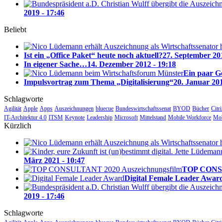
2019 - 17:46
Beliebt
Ist ein „Office Paket“ heute noch aktuell?
27. September 201
In eigener Sache…
14. Dezember 2012 - 19:18
Ein paar 
Impulsvortrag zum Thema „Digitalisierung“
20. Januar 201
Schlagworte
Agilität
Apple
Apps
Auszeichnungen
bluecue
Bundeswirtschaftssenat
BYOD
Bücher
Citr
IT-Architektur 4.0
ITSM
Keynote
Leadership
Microsoft
Mittelstand
Mobile Workforce
Mob
Kürzlich
März 2021 - 10:47
TOP CONSUL
Digital Female Leader Awar
2019 - 17:46
Schlagworte