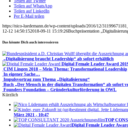
Teilen auf Twitter
Teilen auf WhatsApp
Teilen auf LinkedIn
Per E-Mail teilen
https://nico-luedemann.de/wp-content/uploads/2016/12/3119967118
12-12 14:50:15
2018-09-11 15:19:26
Buchpräsentation „Digitalisieru
Das könnte Dich auch interessieren
„Digitalisierung braucht Leadership“ ab sofort erhältlich
Digital Female Leader Award 201
CIM Lingen 2018 – Mein Thema: Transformational Leadership
In eigener Sache…
Impulsvortrag zum Thema „Digitalisierung“
Buch „Der Mensch in der digitalen Transformation“ ab sofort v
Founders Foundation – Gründerkulturförderung in OWL
Kürzlich
März 2021 - 10:47
TOP CONSUL
Digital Female Leader Awar