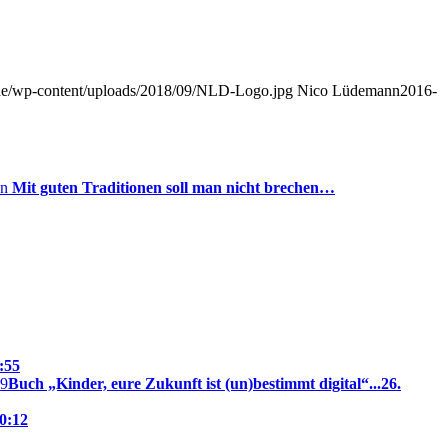
.de/wp-content/uploads/2018/09/NLD-Logo.jpg
Nico Lüdemann
2016-
Mit guten Traditionen soll man nicht brechen…
:55
Buch „Kinder, eure Zukunft ist (un)bestimmt digital“...
26.
20:12