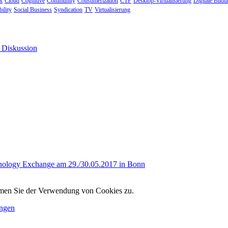
ix
Cloud
Cognitive
Community
Consumerization
CTP
Desktop-Virtualisierung
Digitale Bild
ility
Social Business
Syndication
TV
Virtualisierung
hnology Exchange am 29./30.05.2017 in Bonn
immen Sie der Verwendung von Cookies zu.
ungen