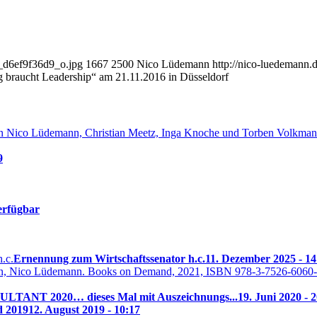
1_d6ef9f36d9_o.jpg
1667
2500
Nico Lüdemann
http://nico-luedemann
ng braucht Leadership“ am 21.11.2016 in Düsseldorf
9
erfügbar
Ernennung zum Wirtschaftssenator h.c.
11. Dezember 2025 - 14
TANT 2020… dieses Mal mit Auszeichnungs...
19. Juni 2020 - 
d 2019
12. August 2019 - 10:17