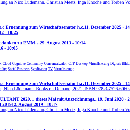
Ernennung zum Wirtschaftssenator h.c.
11. Dezember 2025 - 14
2 - 10:25
Gedanken zu EMM…
29. August 2013 - 10:14
6 - 10:05
ix
Cloud
Cognitive
Community
Consumerization
CTP
Desktop-Virtualisierung
Digitale Bild
ility
Social Business
Syndication
TV
Virtualisierung
Ernennung zum Wirtschaftssenator h.c.
11. Dezember 2025 - 14
TANT 2020… dieses Mal mit Auszeichnungs...
19. Juni 2020 - 
d 2019
12. August 2019 - 10:17