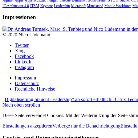
Agilität
Apple
Apps
Auszeichnungen
bluecue
Bundeswirtschaftssenat
BYOD
Bücher
Citr
IT-Architektur 4.0
ITSM
Keynote
Leadership
Microsoft
Mittelstand
Mobile Workforce
Mob
Impressionen
© 2020 Nico Lüdemann
Twitter
Xing
Facebook
LinkedIn
Instagram
Impressum
Datenschutz
Rechtliche Hinweise
„Digitalisierung braucht Leadership“ ab sofort erhältlich
Citrix Tec
Nach oben scrollen
Diese Seite verwendet Cookies. Mit der Weiternutzung der Seite st
Einstellungen akzeptieren
Verberge nur die Benachrichtigung
Einstell
Cookie- und Datenschutzeinstellungen