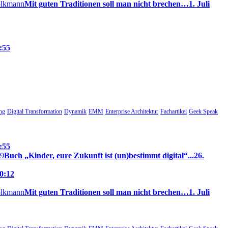
Mit guten Traditionen soll man nicht brechen…
1. Juli
:55
ung
Digital Transformation
Dynamik
EMM
Enterprise Architektur
Fachartikel
Geek Speak
:55
Buch „Kinder, eure Zukunft ist (un)bestimmt digital“...
26.
20:12
Mit guten Traditionen soll man nicht brechen…
1. Juli