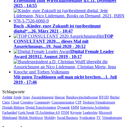
Ernennung zum Wirtschaftssenator h.c.
11. Dezember
2025 - 14:55
Buch „Kinder, eure Zukunft ist (un)bestimmt
digital“...
26. März 2021 - 10:47
TOP
CONSULTANT 2020… dieses Mal mit
Auszeichnungs...
19. Juni 2020 - 20:12
Digital Female Leader
Award 2019
12. August 2019 - 10:17
Mit guten Traditionen soll man nicht brechen…
1. Juli
2019 - 17:46
Schlagworte
Agilität
Apple
Apps
Auszeichnungen
bluecue
Bundeswirtschaftssenat
BYOD
Bücher
Citrix
Cloud
Cognitive
Community
Consumerization
CTP
Desktop-Virtualisierung
Digitale Bildung
Digital Transformation
Dynamik
EMM
Enterprise Architektur
Fachartikel
Geek Speak
IT-Architektur 4.0
ITSM
Keynote
Leadership
Microsoft
Mittelstand
Mobile Workforce
Mobility
Social Business
Syndication
TV
Virtualisierung