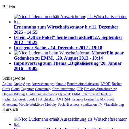
Beliebt
Ernennung zum Wirtschaftssenator h.c.
11. Dezember
2025 - 14:55
Ist ein „Office Paket“ heute noch aktuell?
27. September
2012 - 10:25
In eigener Sache…
14. Dezember 2012 - 19:18
Ein paar
Gedanken zu EMM…
29. August 2013 - 10:14
Impulsvortrag zum Thema „Digitalisierung“
20. Januar
2016 - 10:05
Schlagworte
Agilität
Apple
Apps
Auszeichnungen
bluecue
Bundeswirtschaftssenat
BYOD
Bücher
Citrix
Cloud
Cognitive
Community
Consumerization
CTP
Desktop-Virtualisierung
Digitale Bildung
Digital Transformation
Dynamik
EMM
Enterprise Architektur
Fachartikel
Geek Speak
IT-Architektur 4.0
ITSM
Keynote
Leadership
Microsoft
Mittelstand
Mobile Workforce
Mobility
Social Business
Syndication
TV
Virtualisierung
Kürzlich