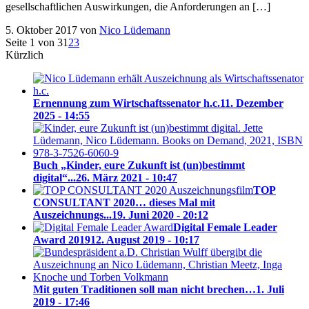
gesellschaftlichen Auswirkungen, die Anforderungen an […]
5. Oktober 2017
von
Nico Lüdemann
Seite 1 von 3
1
2
3
Kürzlich
Ernennung zum Wirtschaftssenator h.c.
11. Dezember
2025 - 14:55
Buch „Kinder, eure Zukunft ist (un)bestimmt
digital“...
26. März 2021 - 10:47
TOP
CONSULTANT 2020… dieses Mal mit
Auszeichnungs...
19. Juni 2020 - 20:12
Digital Female Leader
Award 2019
12. August 2019 - 10:17
Mit guten Traditionen soll man nicht brechen…
1. Juli
2019 - 17:46